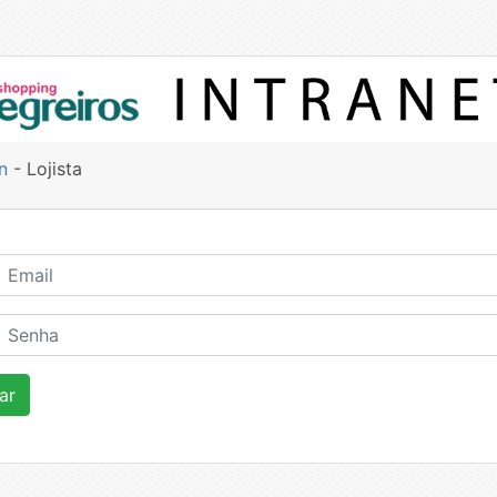
n
- Lojista